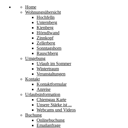
Home
Wohnungsübersicht
Hochfelln
Unternberg
Kienberg
Hörndlwand
Zinnkopf
Zellerberg
Sonntagshorn
Rauschberg
Umgebung
Urlaub im Sommer
Wintertraum
Veranstaltungen
Kontakt
Kontaktformular
Anreise
Urlaubsinformation
Chiemgau Karte
Unsere Stärke ist ...
Webcams und Videos
Buchung
Onlinebuchung
Emailanfrage