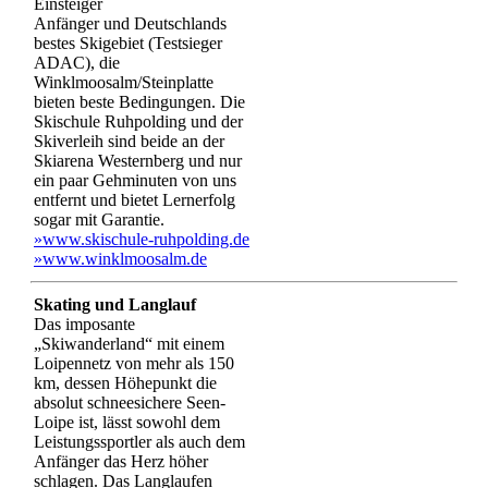
Einsteiger
Anfänger und Deutschlands
bestes Skigebiet (Testsieger
ADAC), die
Winklmoosalm/Steinplatte
bieten beste Bedingungen. Die
Skischule Ruhpolding und der
Skiverleih sind beide an der
Skiarena Westernberg und nur
ein paar Gehminuten von uns
entfernt und bietet Lernerfolg
sogar mit Garantie.
»www.skischule-ruhpolding.de
»www.winklmoosalm.de
Skating und Langlauf
Das imposante
„Skiwanderland“ mit einem
Loipennetz von mehr als 150
km, dessen Höhepunkt die
absolut schneesichere Seen-
Loipe ist, lässt sowohl dem
Leistungssportler als auch dem
Anfänger das Herz höher
schlagen. Das Langlaufen