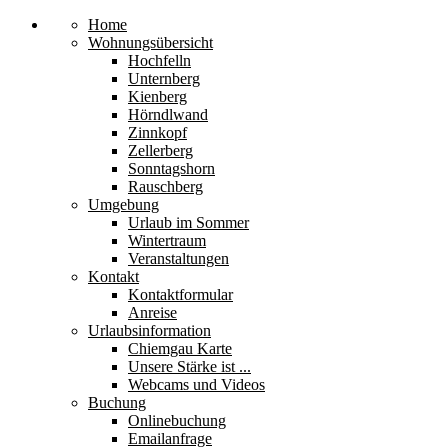
Home
Wohnungsübersicht
Hochfelln
Unternberg
Kienberg
Hörndlwand
Zinnkopf
Zellerberg
Sonntagshorn
Rauschberg
Umgebung
Urlaub im Sommer
Wintertraum
Veranstaltungen
Kontakt
Kontaktformular
Anreise
Urlaubsinformation
Chiemgau Karte
Unsere Stärke ist ...
Webcams und Videos
Buchung
Onlinebuchung
Emailanfrage